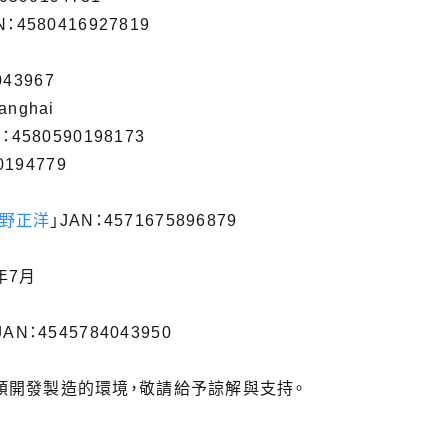
N：4580416927819
043967
hanghai
：4580590198173
0194779
蝶野正洋
」JAN：4571675896879
年7月
JAN：4545784043950
頓開發製造的環境，敬請給予諒解與支持。