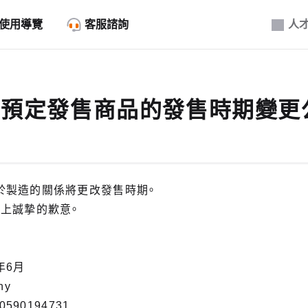
使用導覽
客服諮詢
人
5月預定發售商品的發售時期變更
於製造的關係將更改發售時期。
上誠摯的歉意。
年6月
ny
0590194731