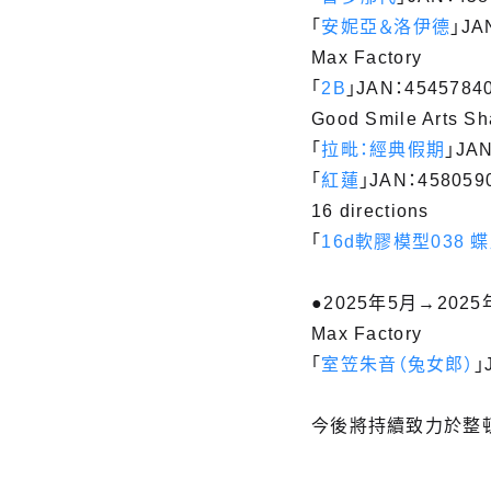
「
安妮亞＆洛伊德
」JA
Max Factory
「
2B
」JAN：4545784
Good Smile Arts S
「
拉毗：經典假期
」JAN
「
紅蓮
」JAN：458059
16 directions
「
16d軟膠模型038 
●2025年5月→2025
Max Factory
「
室笠朱音（兔女郎）
」
今後將持續致力於整