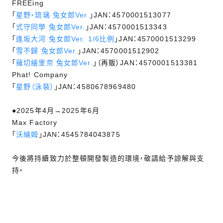
FREEing
「
星野‧琉璃 兔女郎Ver.
」JAN：4570001513077
「
式守同學 兔女郎Ver.
」JAN：4570001513343
「
逢坂大河 兔女郎Ver. 1/6比例
」JAN：4570001513299
「
雪不歸 兔女郎Ver.
」JAN：4570001512902
「
薙切繪里奈 兔女郎Ver.
」（再販）JAN：4570001513381
Phat! Company
「
星野（泳裝）
」JAN：4580678969480
●2025年4月→2025年6月
Max Factory
「
沃綸姆
」JAN：4545784043875
今後將持續致力於整頓開發製造的環境，敬請給予諒解與支
持。