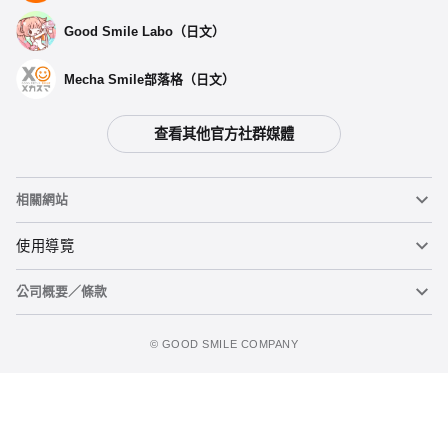
Good Smile Labo（日文）
Mecha Smile部落格（日文）
查看其他官方社群媒體
相關網站
黏土人
使用導覽
公司概要／條款
黏土人臉部製造機（英文）
重要公告
figma
FAQ及各種諮詢
使用條款
©️ GOOD SMILE COMPANY
Mecha Smile（日文）
個人資料隱私權政策
POP UP PARADE