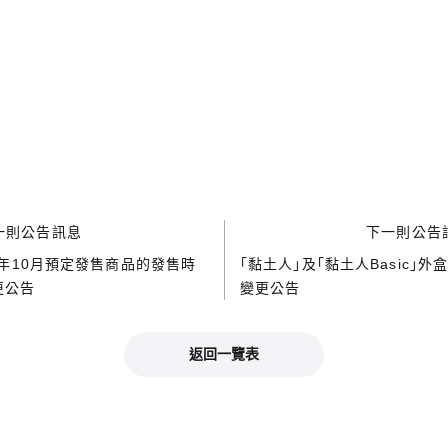
一則公告訊息
下一則公告
4年10月預定發售商品的發售時
「黏土人」及「黏土人Basic」外
更公告
變更公告
返回一覽表