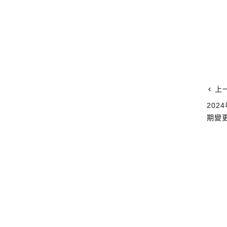
上
202
期變