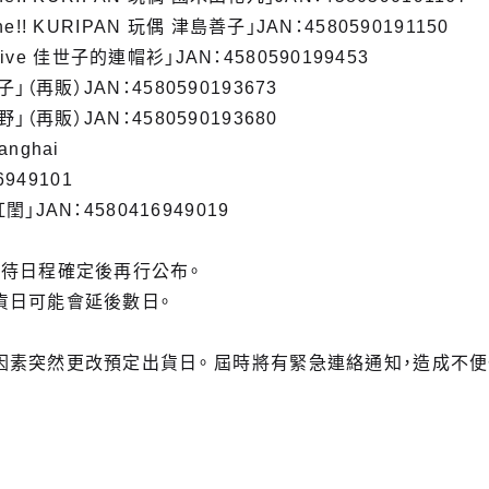
shine!! KURIPAN 玩偶 津島善子」JAN：4580590191150
hive 佳世子的連帽衫」JAN：4580590199453
白子」（再販）JAN：4580590193673
星野」（再販）JAN：4580590193680
hanghai
6949101
JAN：4580416949019
，待日程確定後再行公布。
貨日可能會延後數日。
因素突然更改預定出貨日。 屆時將有緊急連絡通知，造成不便