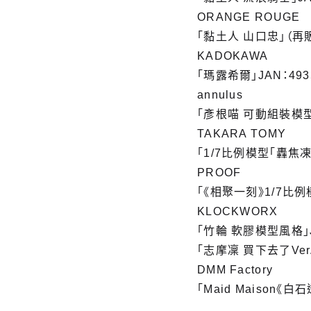
ORANGE ROUGE
「黏土人 山口忠」（再販）
KADOKAWA
「瑪露希爾」JAN：4935
annulus
「彥根喵 可動組裝模型」J
TAKARA TOMY
「1/7比例模型「轟焦凍 焦
PROOF
「《相聚一刻》1/7比例模
KLOCKWORX
「竹輪 軟膠模型風格」JA
「志摩凜 買下去了Ver.」
DMM Factory
「Maid Maison《白石透