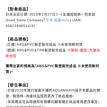
【對象商品】
日本出貨日期：2023年2月27日（一）全國經銷商一同到貨
Good Smile Company「
千夜 惡魔style
」（JAN：
4562369651119）
【商品規格】
（正確）ABS＆PVC製塗裝完成品 ※未使用軟材質
（錯誤）ABS＆PVC&TPR製塗裝完成品
※胸部、腹部、大腿為
軟材質
實際出貨的規格為「ABS＆PVC製塗裝完成品 ※未使用軟材
質」。
【發生事由】
・於從2020年進行破產手續的AQUAMARIN接手本產品的開
發／製造時，為維持品質而更改了商品規格。
・本來應該在此時通知有預購的顧客關於商品規格更改事宜，