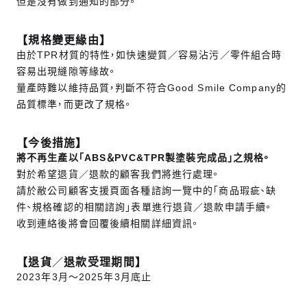
但是沒有做到通知的部分。
【規格變更緣由】
由於TPR材質的特性，如快速變質／容易沾污／零件組合時
容易出現縫隙等緣故。
量產時難以維持品質，判斷不符合Good Smile Company的
品質標準，而更改了規格。
【今後措施】
將不再生產以「ABS＆PVC&TPR製塗裝完成品」之規格。
對於希望退貨／退款的顧客我們將進行處理。
請於敝公司顧客支援頁面各種諮詢一覽中的「商品瑕疵、缺
件、規格確認的相關諮詢」表單進行退貨／退款申請手續。
收到連絡後將會回覆後續相關詳細資訊。
【退貨
／
退款受理期間】
2023年3月～2025年3月底止