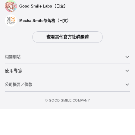
Good Smile Labo（日文）
Mecha Smile部落格（日文）
查看其他官方社群媒體
相關網站
黏土人
使用導覽
公司概要／條款
黏土人臉部製造機（英文）
重要公告
figma
FAQ及各種諮詢
使用條款
©️ GOOD SMILE COMPANY
Mecha Smile（日文）
個人資料隱私權政策
POP UP PARADE
關於特定商務交易法之標示