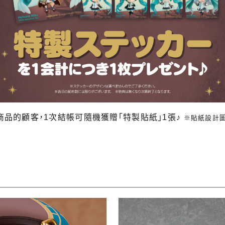
品的顧客，1次結帳可隨機獲贈「特製貼紙」1張♪
※貼紙設計圖