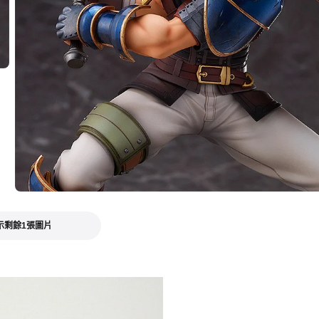
示剩餘1張圖片