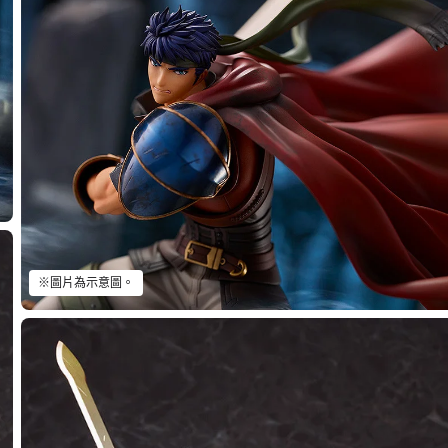
※圖片為示意圖。