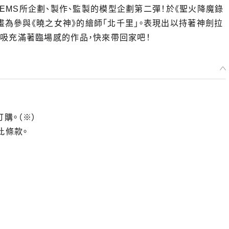
YSTEMS所企劃、製作、監製的模型企劃第二彈！於《聖火降魔錄
插畫為參與《曉之女神》的繪師「北千里」。表現出以持著神劍拉
吸充滿著臨場感的作品，快來帶回家吧！
訂購。（※）
此條款。