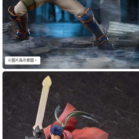
※圖片為示意圖。