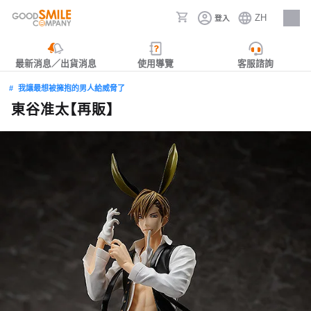
ZH
登入
人才招募
最新消息／出貨消息
使用導覽
客服諮詢
我讓最想被擁抱的男人給威脅了
東谷准太【再販】