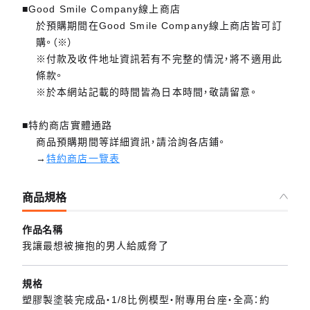
■Good Smile Company線上商店
於預購期間在Good Smile Company線上商店皆可訂
購。（※）
※付款及收件地址資訊若有不完整的情況，將不適用此
條款。
※於本網站記載的時間皆為日本時間，敬請留意。
■特約商店實體通路
商品預購期間等詳細資訊，請洽詢各店鋪。
→
特約商店一覽表
商品規格
作品名稱
我讓最想被擁抱的男人給威脅了
規格
塑膠製塗裝完成品・1/8比例模型‧附專用台座‧全高：約