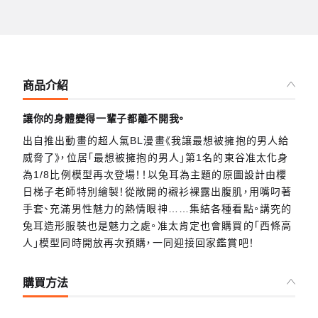
商品介紹
讓你的身體變得一輩子都離不開我。
出自推出動畫的超人氣BL漫畫《我讓最想被擁抱的男人給
威脅了》，位居「最想被擁抱的男人」第1名的東谷准太化身
為1/8比例模型再次登場！！以兔耳為主題的原圖設計由櫻
日梯子老師特別繪製！從敞開的襯衫裸露出腹肌，用嘴叼著
手套、充滿男性魅力的熱情眼神……集結各種看點。講究的
兔耳造形服裝也是魅力之處。准太肯定也會購買的「西條高
人」模型同時開放再次預購，一同迎接回家鑑賞吧！
購買方法