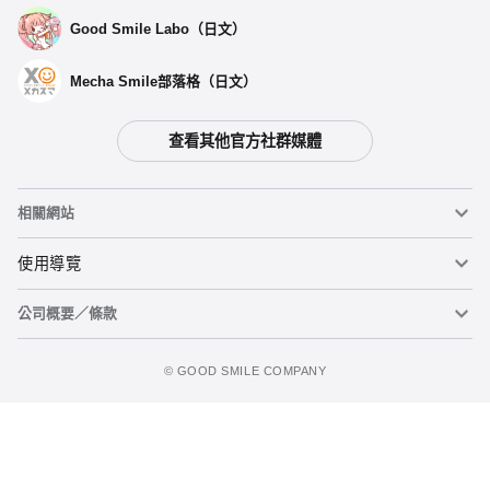
Good Smile Labo（日文）
Mecha Smile部落格（日文）
查看其他官方社群媒體
相關網站
黏土人
使用導覽
公司概要／條款
黏土人臉部製造機（英文）
重要公告
加入購物車
figma
FAQ及各種諮詢
使用條款
©️ GOOD SMILE COMPANY
Mecha Smile（日文）
個人資料隱私權政策
POP UP PARADE
關於特定商務交易法之標示