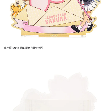
庫洛魔法使25週年 壓克力筆架 制服