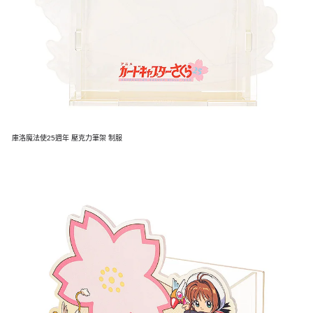
庫洛魔法使25週年 壓克力筆架 制服