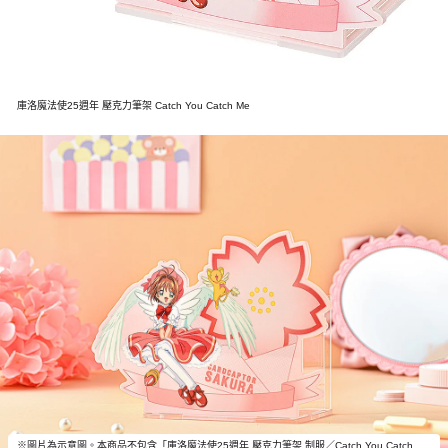
庫洛魔法使25週年 壓克力筆架 Catch You Catch Me
※圖片為示意圖。本商品不包含「庫洛魔法使25週年 壓克力筆架 制服／Catch You Catch Me」以外的物品。