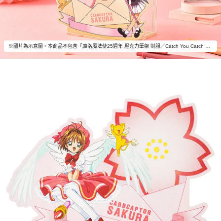
※圖片為示意圖。本商品不包含「庫洛魔法使25週年 壓克力筆架 制服／Catch You Catch Me」以外的物品。