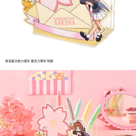
庫洛魔法使25週年 壓克力筆架 制服