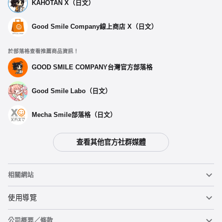
KAHOTAN X（日文）
Good Smile Company線上商店 X（日文）
於部落格查看推薦商品資訊！
GOOD SMILE COMPANY台灣官方部落格
Good Smile Labo（日文）
Mecha Smile部落格（日文）
查看其他官方社群媒體
選擇類型
相關網站
庫洛魔法使25週年 壓克力筆架 制服
預購期間：2024年08月19日~至 (JST)2024年09月04日
黏土人
使用導覽
2025年01月發售・每人限購3個
公司概要／條款
黏土人臉部製造機（英文）
重要公告