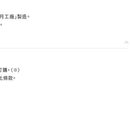
樂月工廠」製造。
。
訂購。（※）
此條款。