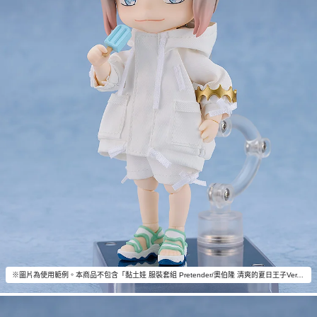
※圖片為使用範例。本商品不包含「黏土娃 服裝套組 Pretender/奧伯隆 清爽的夏日王子Ver.」以外的物品。