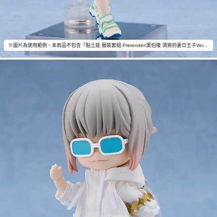
※圖片為使用範例。本商品不包含「黏土娃 服裝套組 Pretender/奧伯隆 清爽的夏日王子Ver.」以外的物品。