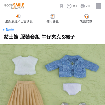
ZH
登入
人才招募
最新消息／出貨消息
使用導覽
客服諮詢
黏土娃
黏土娃 服裝套組 牛仔夾克＆裙子