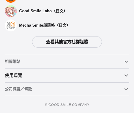
Good Smile Labo（日文）
Mecha Smile部落格（日文）
查看其他官方社群媒體
相關網站
黏土人
使用導覽
公司概要／條款
黏土人臉部製造機（英文）
重要公告
加入購物車
figma
FAQ及各種諮詢
使用條款
©️ GOOD SMILE COMPANY
Mecha Smile（日文）
個人資料隱私權政策
POP UP PARADE