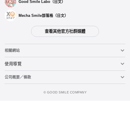
Good Smile Labo（日文）
Mecha Smile部落格（日文）
查看其他官方社群媒體
選擇類型
相關網站
【再販】 COMBAT ARMORS MAX16 1/72 Scale Abitate
T10B Blockhead 強化型背包裝置形態 - 預定於2025年01月發
售
黏土人
使用導覽
預購期間：2024年07月18日~至 (JST)2024年08月28日
2025年01月發售・每人限購3個
公司概要／條款
黏土人臉部製造機（英文）
重要公告
COMBAT ARMORS MAX16 1/72 Scale Abitate T10B
Blockhead 強化型背包裝置形態 -預定於 2019年10月發售
加入購物車
figma
FAQ及各種諮詢
預購期間：2019年04月25日~至 (JST)2019年05月29日
使用條款
©️ GOOD SMILE COMPANY
2019年10月發售・每人限購3個
Mecha Smile（日文）
個人資料隱私權政策
POP UP PARADE
關於特定商務交易法之標示