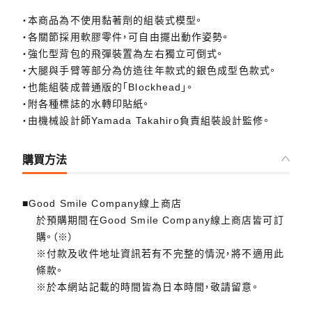
・本商品為不使用黏著劑的組裝式模型。
・各關節採用軟膠零件，可自由擺出動作姿勢。
・強化型背包的飛彈裝置為左右獨立可倒式。
・大腿與手臂等部分為仿造往年款式的銀色成型色款式。
・也能組裝成普通版的「Blockhead」。
・附各種標誌的水轉印貼紙。
・由機械設計師Yamada Takahiro負責組裝設計監修。
購買方法
■Good Smile Company線上商店
於預購期間在Good Smile Company線上商店皆可訂
購。（※）
※付款及收件地址資訊若有不完整的情況，將不適用此
條款。
※於本網站記載的時間皆為日本時間，敬請留意。