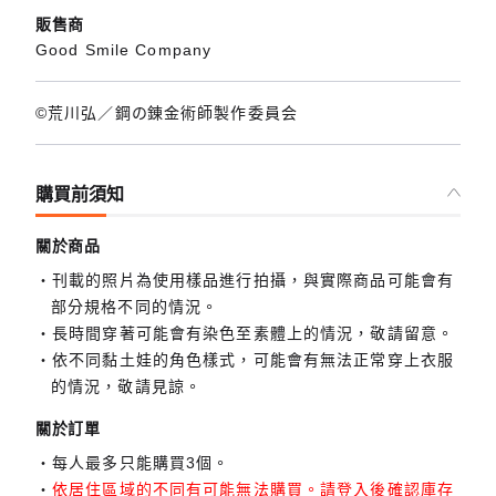
販售商
Good Smile Company
©荒川弘／鋼の錬金術師製作委員会
購買前須知
關於商品
刊載的照片為使用樣品進行拍攝，與實際商品可能會有
部分規格不同的情況。
長時間穿著可能會有染色至素體上的情況，敬請留意。
依不同黏土娃的角色樣式，可能會有無法正常穿上衣服
的情況，敬請見諒。
關於訂單
每人最多只能購買3個。
依居住區域的不同有可能無法購買。請登入後確認庫存