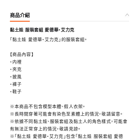
商品介紹
黏土娃 服裝套組 愛德華‧艾力克
「黏土娃 愛德華‧艾力克」的服裝套組。
【商品內容】
・内裡
・夾克
・披風
・褲子
・鞋子
※本商品不包含模型本體、假人衣架。
※長時間穿著可能會有染色至素體上的情況，敬請留意。
※依據不同黏土娃、服裝套組及黏土人的角色樣式，可能會
有無法正常穿上的情況，敬請見諒。
※「黏土娃 愛德華‧艾力克」包含「黏土娃 服裝套組 愛德