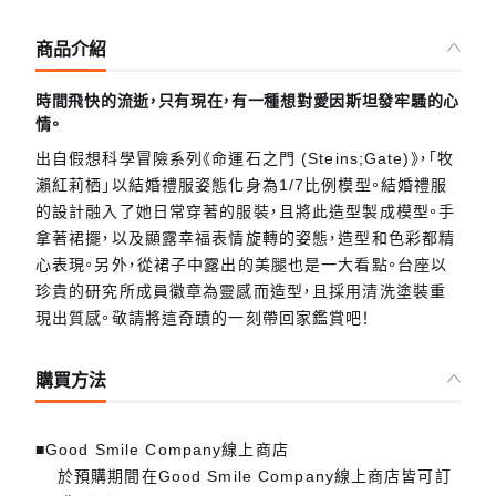
商品介紹
時間飛快的流逝，只有現在，有一種想對愛因斯坦發牢騷的心
情。
出自假想科學冒險系列《命運石之門 (Steins;Gate)》，「牧
瀨紅莉栖」以結婚禮服姿態化身為1/7比例模型。結婚禮服
的設計融入了她日常穿著的服裝，且將此造型製成模型。手
拿著裙擺，以及顯露幸福表情旋轉的姿態，造型和色彩都精
心表現。另外，從裙子中露出的美腿也是一大看點。台座以
珍貴的研究所成員徽章為靈感而造型，且採用清洗塗裝重
現出質感。敬請將這奇蹟的一刻帶回家鑑賞吧！
購買方法
■Good Smile Company線上商店
於預購期間在Good Smile Company線上商店皆可訂