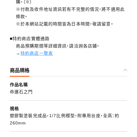
購。（※）
※付款及收件地址資訊若有不完整的情況，將不適用此
條款。
※於本網站記載的時間皆為日本時間，敬請留意。
■特約商店實體通路
商品預購期間等詳細資訊，請洽詢各店鋪。
→
特約商店一覽表
商品規格
作品名稱
命運石之門
規格
塑膠製塗裝完成品・1/7比例模型・附專用台座・全高：約
260mm