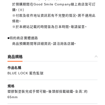
於預購期間在Good Smile Company線上商店皆可訂
購。（※）
※付款及收件地址資訊若有不完整的情況，將不適用此
條款。
※於本網站記載的時間皆為日本時間，敬請留意。
■特約商店實體通路
商品預購期間等詳細資訊，請洽詢各店鋪。
商品規格
作品名稱
BLUE LOCK 藍色監獄
規格
塑膠製塗裝完成手臂可動・後頭部搭載磁鐵・全高：約
65mm