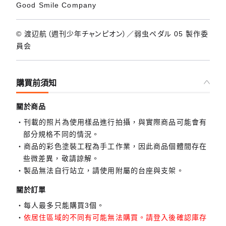
Good Smile Company
© 渡辺航（週刊少年チャンピオン）／弱虫ペダル 05 製作委
員会
購買前須知
關於商品
刊載的照片為使用樣品進行拍攝，與實際商品可能會有
部分規格不同的情況。
商品的彩色塗裝工程為手工作業，因此商品個體間存在
些微差異，敬請諒解。
製品無法自行站立，請使用附屬的台座與支架。
關於訂單
每人最多只能購買3個。
依居住區域的不同有可能無法購買。請登入後確認庫存