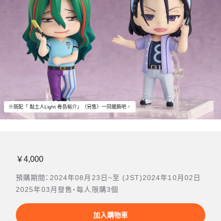
※搭配「 黏土人Light 卷島裕介」（另售）一同擺飾吧。
￥4,000
預購期間：2024年08月23日~至 (JST)2024年10月02日
2025年03月發售・每人限購3個
加入購物車