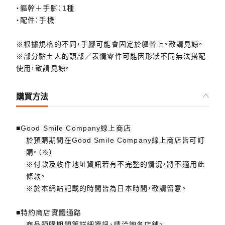
・軀幹＋手腳：1種
・配件：手機
※根據規格的不同，手腳可能會固定於軀幹上。敬請見諒。
※部分黏土人的頭部／表情零件可能因形狀不同無法搭配
使用，敬請見諒。
購買方法
■Good Smile Company線上商店
於預購期間在Good Smile Company線上商店皆可訂
購。（※）
※付款及收件地址資訊若有不完整的情況，將不適用此
條款。
※於本網站記載的時間皆為日本時間，敬請留意。
■特約商店實體通路
商品預購期間等詳細資訊，請洽詢各店鋪。