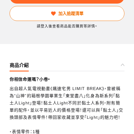
加入追蹤清單
請登入後查看商品能否購買等詳情。
商品介紹
你相信命運嗎？小卷。
出自超人氣電視動畫《飆速宅男 LIMIT BREAK》，曾被稱
為“山神”的箱根學園畢業生「東堂盡八」化身為新系列「黏
土人Light」登場！黏土人Light不同於黏土人系列，附有簡
單的配件，並以平易近人的價格登場！還可以與「黏土人」交
換頭部及表情零件！帶回家收藏並享受「Light」的魅力吧！
・表情零件：1種