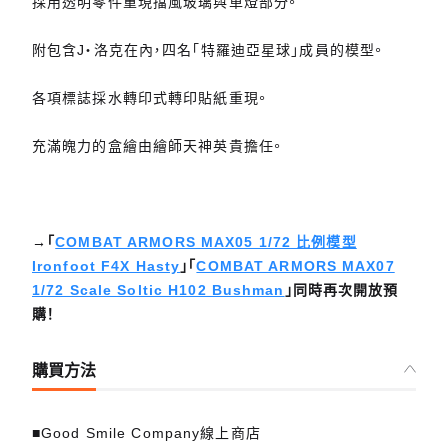
採用透明零件重現擋風玻璃與車燈部分。
附包含J‧洛克在內，四名「特羅迪亞星球」成員的模型。
各項標誌採水轉印式轉印貼紙重現。
充滿魄力的盒繪由繪師天神英貴擔任。
→「
COMBAT ARMORS MAX05 1/72 比例模型
Ironfoot F4X Hasty
」「
COMBAT ARMORS MAX07
1/72 Scale Soltic H102 Bushman
」同時再次開放預
購！
購買方法
■Good Smile Company線上商店