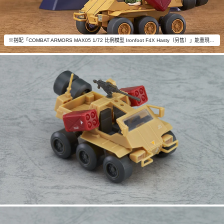
※搭配「COMBAT ARMORS MAX05 1/72 比例模型 Ironfoot F4X Hasty（另售）」能重現劇中情節。