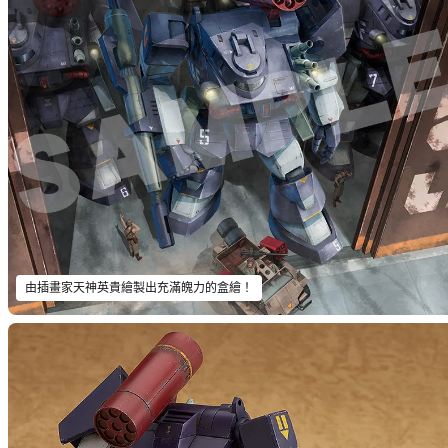
由插畫家天神英貴繪製出充滿魄力的盒繪！