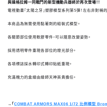
與達格拉姆一同戰鬥的新型機動兵器終於再次登場！！
電視動畫『太陽之牙』塑膠模型系列第5彈！左右非對稱的特殊設計
本商品為無需使用黏著劑的組裝式模型。
各關節部位使用軟膠零件，可以隨意改變姿勢。
採用透明零件重現各部位的燈光部分。
各項標誌採水轉印式轉印貼紙重現。
充滿魄力的盒繪由繪師天神英貴擔任。
→「
COMBAT ARMORS MAX06 1/72 比例模型 Brom