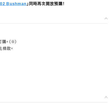
102 Bushman
」同時再次開放預購！
訂購。（※）
此條款。