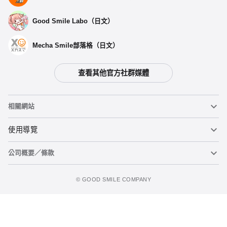
Good Smile Labo（日文）
Mecha Smile部落格（日文）
查看其他官方社群媒體
相關網站
黏土人
使用導覽
公司概要／條款
黏土人臉部製造機（英文）
重要公告
加入追蹤清單
figma
FAQ及各種諮詢
使用條款
©️ GOOD SMILE COMPANY
Mecha Smile（日文）
個人資料隱私權政策
POP UP PARADE