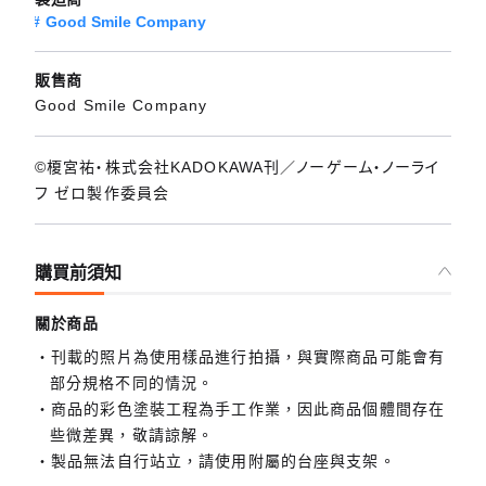
Good Smile Company
販售商
Good Smile Company
©榎宮祐・株式会社KADOKAWA刊／ノーゲーム・ノーライ
フ ゼロ製作委員会
購買前須知
關於商品
刊載的照片為使用樣品進行拍攝，與實際商品可能會有
部分規格不同的情況。
商品的彩色塗裝工程為手工作業，因此商品個體間存在
些微差異，敬請諒解。
製品無法自行站立，請使用附屬的台座與支架。