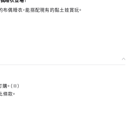
布偶睡衣登場！
娃專用的布偶睡衣，能搭配現有的黏土娃賞玩。
訂購。（※）
此條款。