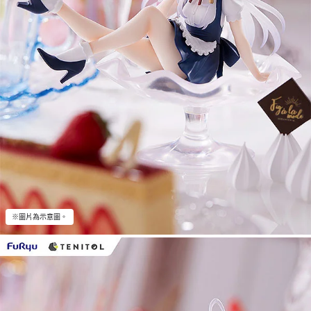
※圖片為示意圖。