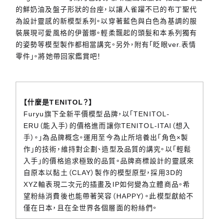
的鮮奶油及盤子形狀的台座，以讓人雀躍不已的布丁聖代
為設計靈感的新模型系列。以穿著藍色與白色為基調的服
裝展現可愛風格的伊蕾娜。輕柔飄起的頭髮和本系列獨有
的姿勢等模型製作都相當講究。另外，附有「眨眼ver.表情
零件」。將她帶回家鑑賞吧！
【什麼是TENITOL？】
Furyu旗下全新平價模型品牌，以「TENITOL-
ERU（能入手）的價格進而讓你TENITOL-ITAI（想入
手）。」為品牌概念。運用至今為止所培養出「角色×製
作」的技術，維持對企劃、造型及品質的講究。以「輕鬆
入手」的價格追求極致的品質。品牌商標設計的靈感來
自原本以黏土（CLAY）製作的模型原型，採用3D的
XYZ軸表現二次元的插畫及IP如何變為立體商品。希
望粉絲消費後也能帶著笑容（HAPPY）。此模型獻給不
僅在日本，且在全世界各個層面的粉絲們。