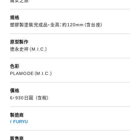
魔女之旅
規格
塑膠製塗裝完成品・全高：約120mm（含台座）
原型製作
徳永史祥（M.I.C.）
色彩
PLAMODE（M.I.C.）
價格
6，930日圓 （含稅）
製造商
FURYU
販售商