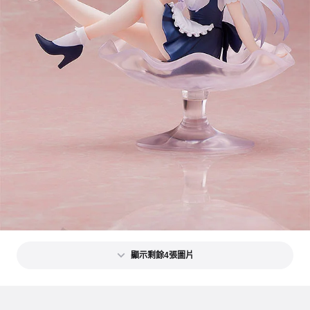
顯示剩餘4張圖片