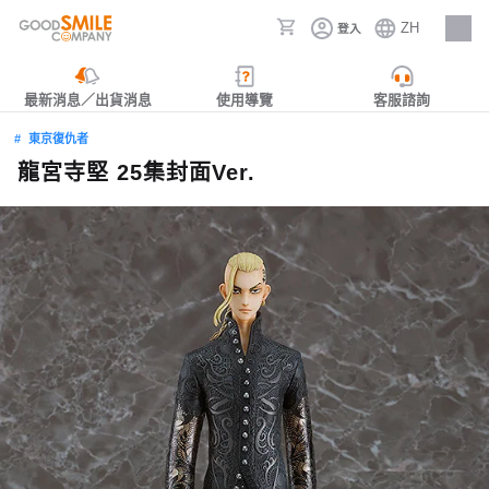
ZH
登入
人才招募
最新消息／出貨消息
使用導覽
客服諮詢
東京復仇者
龍宮寺堅 25集封面Ver.