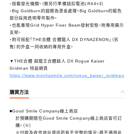
・搭載發光機關。（需另行準備鈕扣電池LR44×3）
・Big Goldburn的翅膀為燙金處理。Big Goldburn的藍色
部分採用透明零件製作。
・也能重現Grid Hyper Fixer Beam發射型態。附專用展示
支架。
・附可搭配「THE合體 合體龍人 DX DYNAZENON」（另
售）的外盒一同收納的專用外盒。
▼THE合體 超龍王合體超人 DX Rogue Kaiser
Gridman 特設網頁
https://www.mechasmile.com/rogue_kaiser_gridman/zh/
購買方法
■Good Smile Company線上商店
於預購期間在Good Smile Company線上商店皆可訂
購。（※）
※付款及收件地址資訊若有不完整的情況，將不適用此