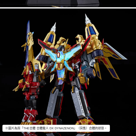
※圖片為與「THE合體 合體龍人 DX DYNAZENON」（另售）合體的狀態。