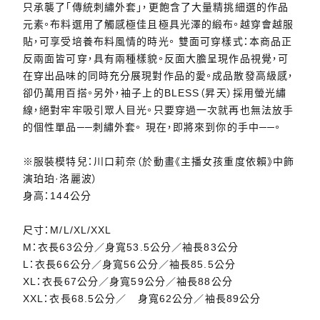
只承襲了「傳統刺繡外套」，更飽含了大量精挑細選的作品
元素。布料選用了觸感極佳且極具光澤的緞布。越穿會越服
貼，可享受培養布料風情的時光。 雙面可穿樣式：本商品正
反兩面皆可穿，具有兩種樣貌。反面大膽呈現作品視覺，可
在穿出品味的同時充分展現對作品的愛。成品散發高級感，
卻仍萬用百搭。另外，袖子上的BLESS（昇天）採用螢光繡
線，絕對牢牢吸引眾人目光。只要穿過一次就再也無法放手
的個性單品──刺繡外套。 現在，即將來到你的手中──。
※服裝模特兒：川口莉奈（於動畫《主播女孩重度依賴》中飾
演珀珀·洛麗波）
身高：144公分
尺寸：M/L/XL/XXL
M：衣長63公分／身寬53.5公分／袖長83公分
L：衣長66公分／身寬56公分／袖長85.5公分
XL：衣長67公分／身寬59公分／袖長88公分
XXL：衣長68.5公分／ 身寬62公分／袖長89公分