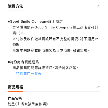
購買方法
■Good Smile Company線上商店
於預購期間在Good Smile Company線上商店皆可訂
購。（※）
※付款及收件地址資訊若有不完整的情況，將不適用此
條款。
※於本網站記載的時間皆為日本時間，敬請留意。
■特約商店實體通路
商品預購期間等詳細資訊，請洽詢各店鋪。
→
特約商店一覽表
商品規格
作品名稱
動畫《主播女孩重度依賴》