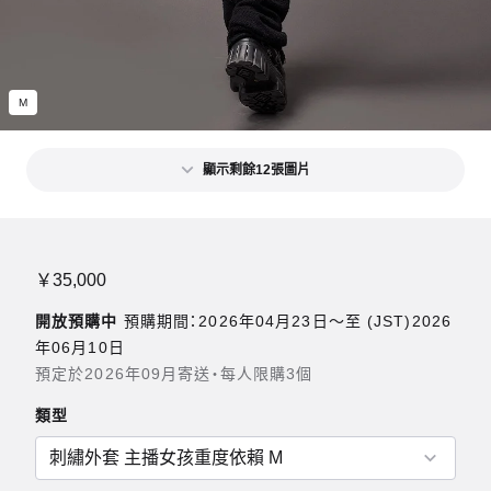
M
顯示剩餘12張圖片
￥35,000
開放預購中
預購期間：2026年04月23日〜至 (JST)2026
年06月10日
預定於2026年09月寄送・每人限購3個
類型