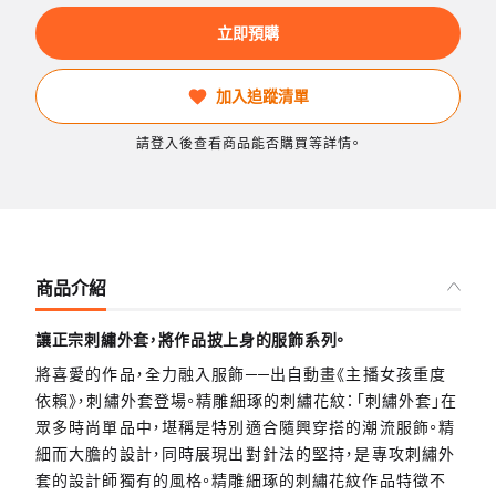
立即預購
加入追蹤清單
請登入後查看商品能否購買等詳情。
商品介紹
讓正宗刺繡外套，將作品披上身的服飾系列。
將喜愛的作品，全力融入服飾──出自動畫《主播女孩重度
依賴》，刺繡外套登場。精雕細琢的刺繡花紋：「刺繡外套」在
眾多時尚單品中，堪稱是特別適合隨興穿搭的潮流服飾。精
細而大膽的設計，同時展現出對針法的堅持，是專攻刺繡外
套的設計師獨有的風格。精雕細琢的刺繡花紋作品特徵不