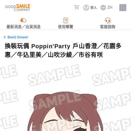
ZH
登入
人才招募
最新消息／出貨消息
使用導覽
客服諮詢
BanG Dream!
換裝玩偶 Poppin'Party 戶山香澄／花園多
惠／牛込里美／山吹沙綾／市谷有咲