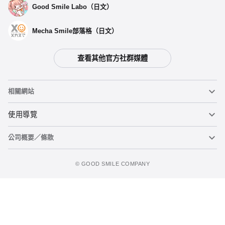
Good Smile Labo（日文）
換裝玩偶 Poppin'Party 花園多惠
開放預購中
Mecha Smile部落格（日文）
換裝玩偶 Poppin'Party 牛込里美
查看其他官方社群媒體
開放預購中
相關網站
換裝玩偶 Poppin'Party 山吹沙綾
黏土人
使用導覽
開放預購中
公司概要／條款
黏土人臉部製造機（英文）
重要公告
換裝玩偶 Poppin'Party 市谷有咲
立即預購
開放預購中
figma
FAQ及各種諮詢
使用條款
©️ GOOD SMILE COMPANY
Mecha Smile（日文）
個人資料隱私權政策
POP UP PARADE
關於特定商務交易法之標示