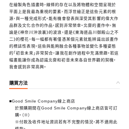
在繪製角色插畫時，線條的存在以及將物體和空間呈現於
平面上是我最為重視的要素，而浮世繪正是這些元素的根
源，與一種完成形式。能有機會發表與深受其影響的偉大作
品群及文化合作的作品，感到非常榮幸。北齋的畫作中，無
論是《神奈川沖浪裏》的波浪，還是《東海道品川御殿山之不
二》的櫻花，每一幅都有著僅憑某個元素就能辨識出該畫作
的標誌性表現。這些與能夠融合各種事物並變化多種姿態
的「初音未來」非常契合，讓我在創作過程中充滿樂趣。若這
幅畫能讓你成為認識北齋和初音未來各自世界觀的契機，
我會感到非常高興。
購買方法
■Good Smile Company線上商店
於預購期間在Good Smile Company線上商店皆可訂
購。（※）
※付款及收件地址資訊若有不完整的情況，將不適用此
條款。