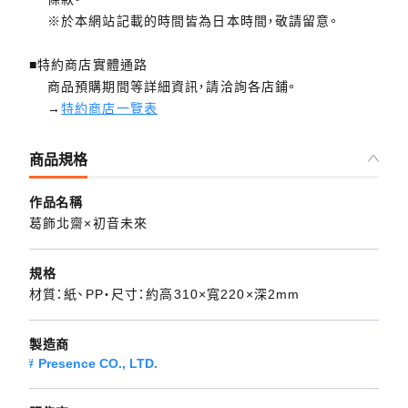
※於本網站記載的時間皆為日本時間，敬請留意。
■特約商店實體通路
商品預購期間等詳細資訊，請洽詢各店鋪。
→
特約商店一覽表
商品規格
作品名稱
葛飾北齋×初音未來
規格
材質：紙、PP・尺寸：約高310×寬220×深2mm
製造商
Presence CO., LTD.