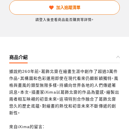
加入追蹤清單
請登入後查看商品能否購買等詳情。
商品介紹
據說約260年前，葛飾北齋在繪畫生涯中創作了超過3萬件
作品，其構圖和色彩運用即使在現代看來仍顯新穎獨特，風
格與畫風的類型無限多樣，持續向世界各地的人們傳遞著
訊息。本次，插畫家iXima以葛飾北齋的作品為靈感，繪製出
兩者相互映襯的初音未來。這項特別合作融合了葛飾北齋
悠久的歷史底蘊、對繪畫的熱忱和初音未來不斷傳遞的創
新性。
來自iXima的留言：