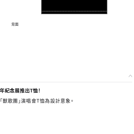
背面
週年紀念展推出T恤！
「獸歌團」演唱會T恤為設計意象。