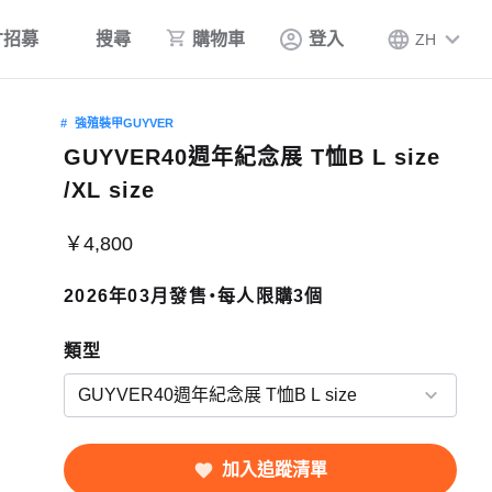
才招募
搜尋
購物車
登入
ZH
強殖裝甲GUYVER
GUYVER40週年紀念展 T恤B L size
/XL size
￥4,800
2026年03月發售・每人限購3個
類型
加入追蹤清單