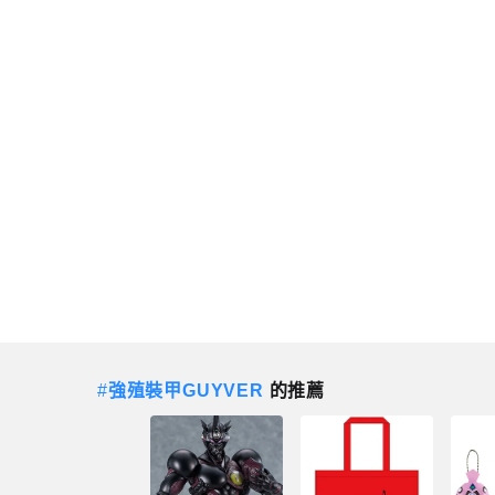
#
強殖裝甲GUYVER
的推薦