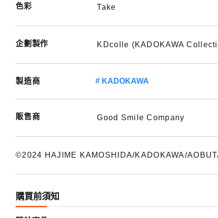
色彩
Take
企劃製作
KDcolle (KADOKAWA Collecti
製造商
KADOKAWA
販售商
Good Smile Company
©2024 HAJIME KAMOSHIDA/KADOKAWA/AOBUTA 
購買前須知