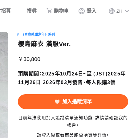
才招募
搜尋
購物車
登入
ZH
《青春豬頭少年》系列
櫻島麻衣 漢服Ver.
￥30,800
預購期間：2025年10月24日~至 (JST)2025年
11月26日 2026年03月發售・每人限購3個
加入追蹤清單
目前無法使用加入追蹤清單通知功能。詳情請確認我的
帳戶。
請登入後查看商品能否購買等詳情。