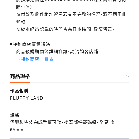
購。（※）
※付款及收件地址資訊若有不完整的情況，將不適用此
條款。
※於本網站記載的時間皆為日本時間，敬請留意。
■特約商店實體通路
商品預購期間等詳細資訊，請洽詢各店鋪。
→
特約商店一覽表
商品規格
作品名稱
FLUFFY LAND
規格
塑膠製塗裝完成手臂可動・後頭部搭載磁鐵・全高：約
65mm