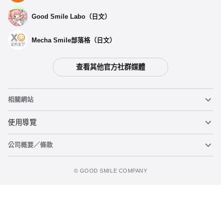
Good Smile Labo（日文）
Mecha Smile部落格（日文）
查看其他官方社群媒體
相關網站
黏土人
使用導覽
公司概要／條款
黏土人臉部製造機（英文）
重要公告
加入購物車
figma
FAQ及各種諮詢
使用條款
©️ GOOD SMILE COMPANY
Mecha Smile（日文）
個人資料隱私權政策
POP UP PARADE