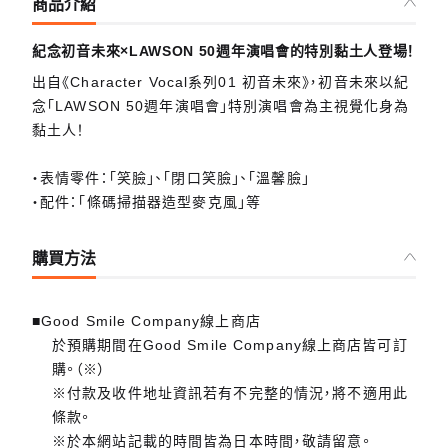
商品介紹
紀念初音未來×LAWSON 50週年演唱會的特別黏土人登場！
出自《Character Vocal系列01 初音未來》，初音未來以紀
念「LAWSON 50週年演唱會」特別演唱會為主視覺化身為
黏土人！
・表情零件：「笑臉」、「閉口笑臉」、「溫馨臉」
・配件：「條碼掃描器造型麥克風」等
購買方法
■Good Smile Company線上商店
於預購期間在Good Smile Company線上商店皆可訂
購。（※）
※付款及收件地址資訊若有不完整的情況，將不適用此
條款。
※於本網站記載的時間皆為日本時間，敬請留意。