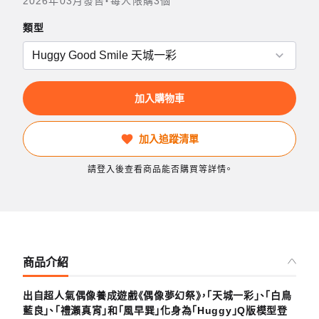
2026年03月發售・每人限購3個
類型
加入購物車
加入追蹤清單
請登入後查看商品能否購買等詳情。
商品介紹
出自超人氣偶像養成遊戲《偶像夢幻祭》，「天城一彩」、「白鳥
藍良」、「禮瀨真宵」和「風早巽」化身為「Huggy」Q版模型登