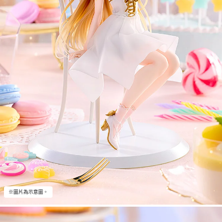
※圖片為示意圖。