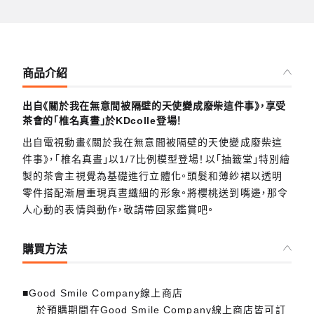
商品介紹
出自《關於我在無意間被隔壁的天使變成廢柴這件事》，享受
茶會的「椎名真晝」於KDcolle登場！
出自電視動畫《關於我在無意間被隔壁的天使變成廢柴這
件事》，「椎名真晝」以1/7比例模型登場！以「抽籤堂」特別繪
製的茶會主視覺為基礎進行立體化。頭髮和薄紗裙以透明
零件搭配漸層重現真晝纖細的形象。將櫻桃送到嘴邊，那令
人心動的表情與動作，敬請帶回家鑑賞吧。
購買方法
■Good Smile Company線上商店
於預購期間在Good Smile Company線上商店皆可訂