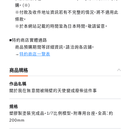
購。（※）
※付款及收件地址資訊若有不完整的情況，將不適用此
條款。
※於本網站記載的時間皆為日本時間，敬請留意。
■特約商店實體通路
商品預購期間等詳細資訊，請洽詢各店鋪。
→
特約商店一覽表
商品規格
作品名稱
關於我在無意間被隔壁的天使變成廢柴這件事
規格
塑膠製塗裝完成品・1/7比例模型・附專用台座・全高：約
200mm