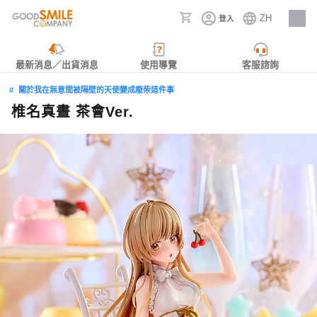
ZH
登入
人才招募
最新消息／出貨消息
使用導覽
客服諮詢
關於我在無意間被隔壁的天使變成廢柴這件事
椎名真晝 茶會Ver.