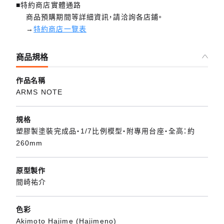
■特約商店實體通路
商品預購期間等詳細資訊，請洽詢各店鋪。
→
特約商店一覽表
商品規格
作品名稱
ARMS NOTE
規格
塑膠製塗裝完成品・1/7比例模型・附專用台座・全高：約
260mm
原型製作
間崎祐介
色彩
Akimoto Hajime (Hajimeno)