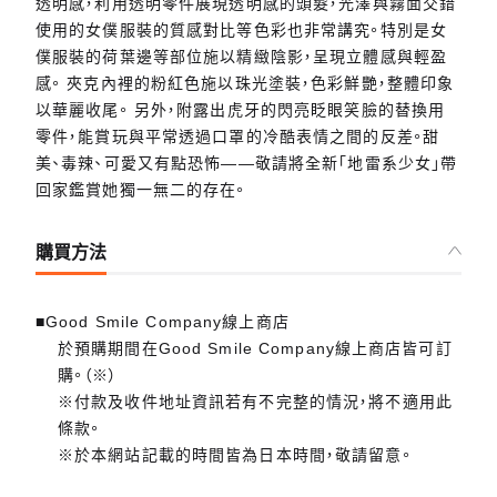
透明感，利用透明零件展現透明感的頭髮，光澤與霧面交錯
使用的女僕服裝的質感對比等色彩也非常講究。特別是女
僕服裝的荷葉邊等部位施以精緻陰影，呈現立體感與輕盈
感。 夾克內裡的粉紅色施以珠光塗裝，色彩鮮艷，整體印象
以華麗收尾。 另外，附露出虎牙的閃亮眨眼笑臉的替換用
零件，能賞玩與平常透過口罩的冷酷表情之間的反差。甜
美、毒辣、可愛又有點恐怖——敬請將全新「地雷系少女」帶
回家鑑賞她獨一無二的存在。
購買方法
■Good Smile Company線上商店
於預購期間在Good Smile Company線上商店皆可訂
購。（※）
※付款及收件地址資訊若有不完整的情況，將不適用此
條款。
※於本網站記載的時間皆為日本時間，敬請留意。