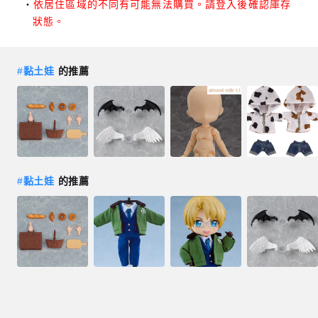
依居住區域的不同有可能無法購買。請登入後確認庫存
狀態。
#
黏土娃
的推薦
#
黏土娃
的推薦