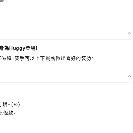
身為Huggy登場！
頭部裝有磁鐵，雙手可以上下擺動做出喜好的姿勢。
訂購。（※）
此條款。