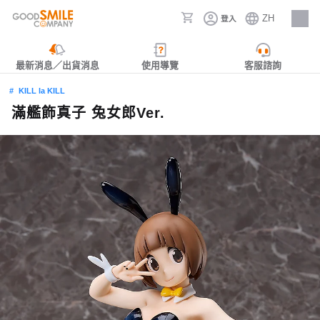
ZH
登入
人才招募
最新消息／出貨消息
使用導覽
客服諮詢
KILL la KILL
滿艦飾真子 兔女郎Ver.