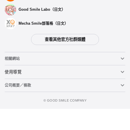
Good Smile Labo（日文）
Mecha Smile部落格（日文）
查看其他官方社群媒體
相關網站
黏土人
使用導覽
公司概要／條款
黏土人臉部製造機（英文）
重要公告
加入購物車
figma
FAQ及各種諮詢
使用條款
©️ GOOD SMILE COMPANY
Mecha Smile（日文）
個人資料隱私權政策
POP UP PARADE