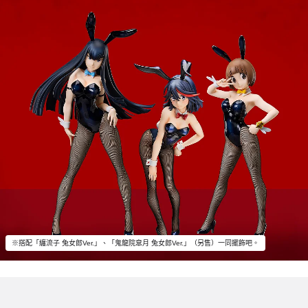
※搭配「纏流子 兔女郎Ver.」、「鬼龍院皐月 兔女郎Ver.」（另售）一同擺飾吧。