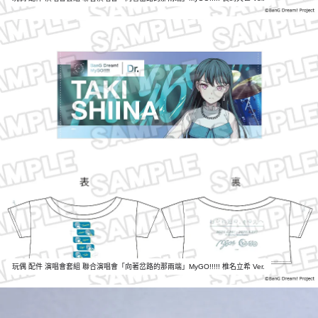
玩偶 配件 演唱會套組 聯合演唱會「向著岔路的那兩端」MyGO!!!!! 椎名立希 Ver.