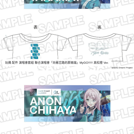
玩偶 配件 演唱會套組 聯合演唱會「向著岔路的那兩端」MyGO!!!!! 高松燈 Ver.