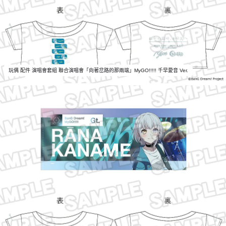
玩偶 配件 演唱會套組 聯合演唱會「向著岔路的那兩端」MyGO!!!!! 千早愛音 Ver.