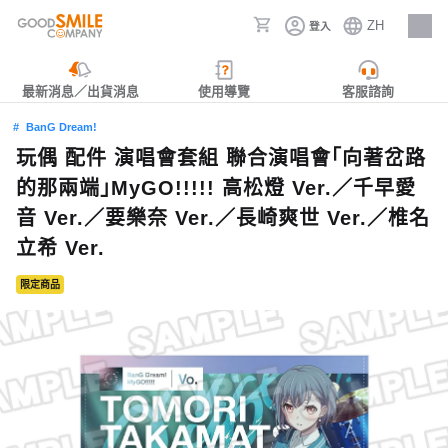
ZH
登入
人才招募
最新消息／出貨消息
使用導覽
客服諮詢
BanG Dream!
玩偶 配件 演唱會套組 聯合演唱會「向著岔路
的那兩端」MyGO!!!!! 高松燈 Ver.／千早愛
音 Ver.／要樂奈 Ver.／長崎爽世 Ver.／椎名
立希 Ver.
限定商品