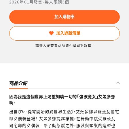
2026年01月發售・每人限購3個
加入購物車
加入追蹤清單
請登入後查看商品能否購買等詳情。
商品介紹
因為我是這個世界上渴望知曉一切的「強欲魔女」艾姬多娜
啊。
出自《Re:從零開始的異世界生活》，艾姬多娜以羅茲瓦爾宅
邸女僕裝登場！ 艾姬多娜提起裙擺，在舞動中感受羅茲瓦
爾宅邸的女僕裝。 除了動態感之外，服裝與頭髮的造型也