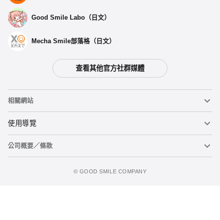
Good Smile Labo（日文）
Mecha Smile部落格（日文）
查看其他官方社群媒體
相關網站
黏土人
使用導覽
公司概要／條款
黏土人臉部製造機（英文）
重要公告
加入購物車
figma
FAQ及各種諮詢
使用條款
©️ GOOD SMILE COMPANY
Mecha Smile（日文）
個人資料隱私權政策
POP UP PARADE