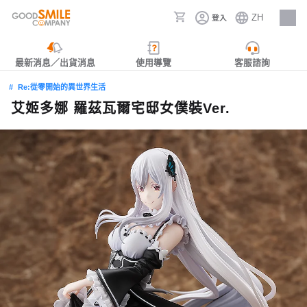
ZH
登入
人才招募
最新消息／出貨消息
使用導覽
客服諮詢
Re:從零開始的異世界生活
艾姬多娜 羅茲瓦爾宅邸女僕裝Ver.