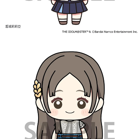
葛城莉莉亞