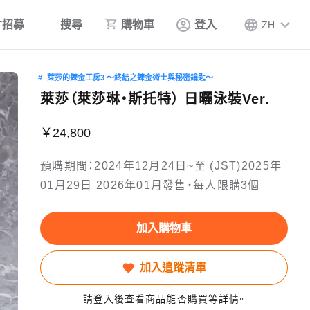
才招募
搜尋
購物車
登入
ZH
萊莎的鍊金工房3 ～終結之鍊金術士與秘密鑰匙～
萊莎（萊莎琳‧斯托特） 日曬泳裝Ver.
￥24,800
預購期間：2024年12月24日~至 (JST)2025年
01月29日 2026年01月發售・每人限購3個
加入購物車
加入追蹤清單
請登入後查看商品能否購買等詳情。