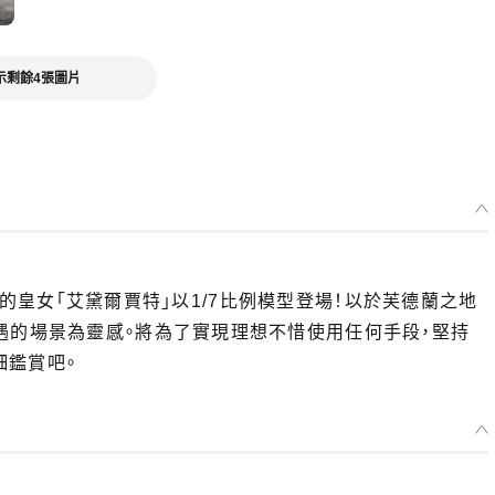
示剩餘4張圖片
亞帝國的皇女「艾黛爾賈特」以1/7比例模型登場！以於芙德蘭之地
遇的場景為靈感。將為了實現理想不惜使用任何手段，堅持
細鑑賞吧。