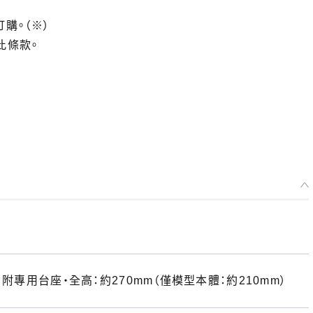
訂購。（※）
此條款。
附專用台座・全高：約270mm（僅模型本體：約210mm）