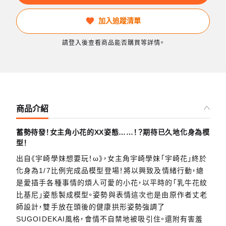
加入追蹤清單
請登入後查看商品能否購買等詳情。
商品介紹
蓄勢待發！女主角小花的XX姿態……！？期待已久地化身為模
型！
出自《宇崎學妹想要玩！ω》，女主角宇崎學妹「宇崎花」終於
化身為1/7比例完成品模型登場！將以興致及情緒行動，總
是愛插手各種事情的煩人可愛的小花，以平時的「乳牛花紋
比基尼」姿態製成模型。姿勢與表情這次也是由原作者丈老
師設計，雙手放在頭後的健康拱形姿勢強調了
SUGOIDEKAI風格，會情不自禁地被吸引住。還附有害羞