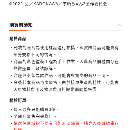
©2022 丈／KADOKAWA／宇崎ちゃん2製作委員会
購買前須知
關於商品
刊載的照片為使用樣品進行拍攝，與實際商品可能會有
部分規格不同的情況。
商品的彩色塗裝工程為手工作業，因此商品個體間存在
些微差異，敬請諒解。
台座與支架為試作品，可能會與實際的商品不同。
今後若本商品再次販售，由於接單生產的特性，可能會
因原物料費用及物流費用的變動而調整售價。
關於訂單
每人最多只能購買3個。
至庫存販售完畢為止。
依居住區域的不同有可能無法購買。請登入後確認庫存