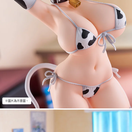
※圖片為示意圖。