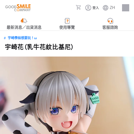
ZH
登入
人才招募
最新消息／出貨消息
使用導覽
客服諮詢
宇崎學妹想要玩！ω
宇崎花（乳牛花紋比基尼）