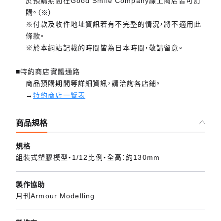
於預購期間在Good Smile Company線上商店皆可訂
購。（※）
※付款及收件地址資訊若有不完整的情況，將不適用此
條款。
※於本網站記載的時間皆為日本時間，敬請留意。
■特約商店實體通路
商品預購期間等詳細資訊，請洽詢各店鋪。
→
特約商店一覽表
商品規格
規格
組裝式塑膠模型・1/12比例・全高：約130mm
製作協助
月刊Armour Modelling