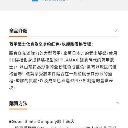
商品介紹
盔甲武士化身為全身粉紅色，以親民價格登場！
將身穿充滿魄力的大型盔甲，拿著日本刀的武士姿態，使用
3D掃描化身成組裝模型的「PLAMAX 鎌倉時代的盔甲武
士」。 以山茶花為形象的全粉紅色成型色，還有以親民的價
格登場！ 敬請享受將零件黏合在一起並賦予其形狀的過
程、塑膠的質感，以及成型色與造型凹凸所創造的豐富表
現。
購買方法
■Good Smile Company線上商店