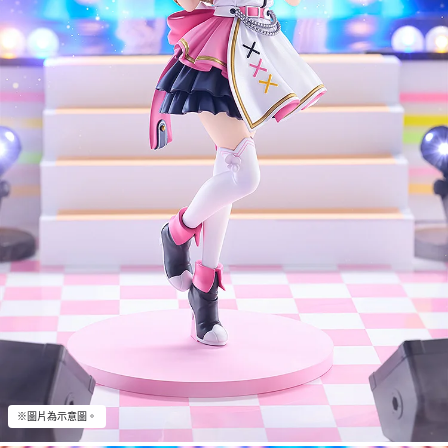
※圖片為示意圖。