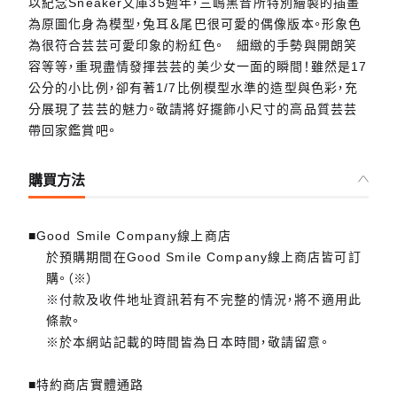
以紀念Sneaker文庫35週年，三嶋黑音所特別繪製的插畫
為原圖化身為模型，兔耳＆尾巴很可愛的偶像版本。形象色
為很符合芸芸可愛印象的粉紅色。 細緻的手勢與開朗笑
容等等，重現盡情發揮芸芸的美少女一面的瞬間！雖然是17
公分的小比例，卻有著1/7比例模型水準的造型與色彩，充
分展現了芸芸的魅力。敬請將好擺飾小尺寸的高品質芸芸
帶回家鑑賞吧。
購買方法
■Good Smile Company線上商店
於預購期間在Good Smile Company線上商店皆可訂
購。（※）
※付款及收件地址資訊若有不完整的情況，將不適用此
條款。
※於本網站記載的時間皆為日本時間，敬請留意。
■特約商店實體通路