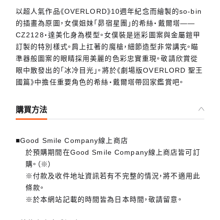
以超人氣作品《OVERLORD》10週年紀念而繪製的so-bin
的插畫為原圖，女僕姐妹「昴宿星團」的希絲‧戴爾塔——
CZ2128‧達美化身為模型。女僕裝是迷彩圖案與金屬鎧甲
訂製的特別樣式。肩上扛著的魔槍，細節造型非常講究。瞄
準器般圖案的眼睛採用美麗的色彩忠實重現。敬請欣賞從
眼中散發出的「冰冷目光」。將於《劇場版OVERLORD 聖王
國篇》中擔任重要角色的希絲‧戴爾塔帶回家鑑賞吧。
購買方法
■Good Smile Company線上商店
於預購期間在Good Smile Company線上商店皆可訂
購。（※）
※付款及收件地址資訊若有不完整的情況，將不適用此
條款。
※於本網站記載的時間皆為日本時間，敬請留意。